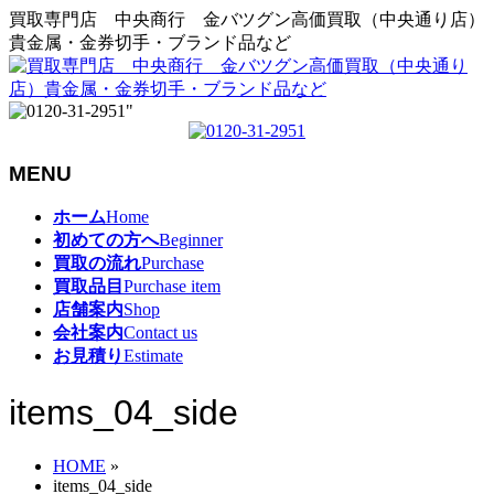
買取専門店 中央商行 金バツグン高価買取（中央通り店）
貴金属・金券切手・ブランド品など
MENU
メ
ホーム
Home
ニ
初めての方へ
Beginner
ュ
買取の流れ
Purchase
ー
買取品目
Purchase item
を
店舗案内
Shop
飛
会社案内
Contact us
ば
お見積り
Estimate
す
items_04_side
HOME
»
items_04_side