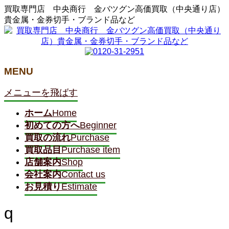
買取専門店 中央商行 金バツグン高価買取（中央通り店）
貴金属・金券切手・ブランド品など
MENU
メニューを飛ばす
ホーム
Home
初めての方へ
Beginner
買取の流れ
Purchase
買取品目
Purchase item
店舗案内
Shop
会社案内
Contact us
お見積り
Estimate
q